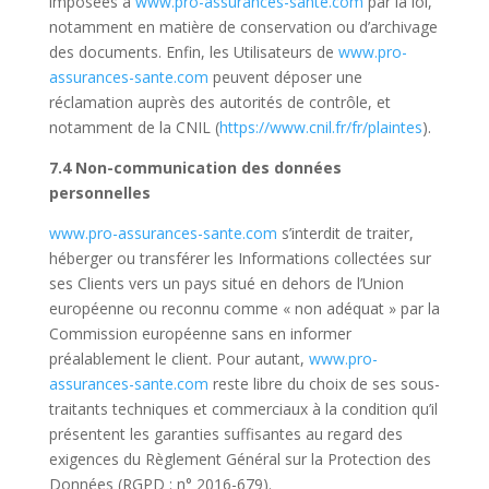
imposées à
www.pro-assurances-sante.com
par la loi,
notamment en matière de conservation ou d’archivage
des documents. Enfin, les Utilisateurs de
www.pro-
assurances-sante.com
peuvent déposer une
réclamation auprès des autorités de contrôle, et
notamment de la CNIL (
https://www.cnil.fr/fr/
plaintes
).
7.4 Non-communication des données
personnelles
www.pro-assurances-sante.com
s’interdit de traiter,
héberger ou transférer les Informations collectées sur
ses Clients vers un pays situé en dehors de l’Union
européenne ou reconnu comme « non adéquat » par la
Commission européenne sans en informer
préalablement le client. Pour autant,
www.pro-
assurances-sante.com
reste libre du choix de ses sous-
traitants techniques et commerciaux à la condition qu’il
présentent les garanties suffisantes au regard des
exigences du Règlement Général sur la Protection des
Données (
RGPD
: n° 2016-679).