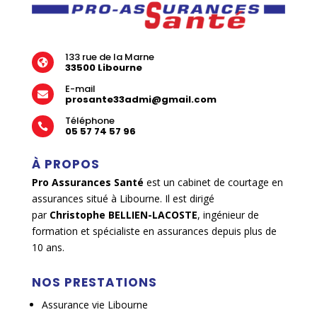
m
e
n
t
133 rue de la Marne
a

33500 Libourne
i
E-mail
r

prosante33admi@gmail.com
e
Téléphone
s

05 57 74 57 96
a
n
À PROPOS
t
Pro Assurances Santé
est un cabinet de courtage en
é
assurances situé à Libourne. Il est dirigé
A
par
Christophe BELLIEN-LACOSTE
, ingénieur de
s
formation et spécialiste en assurances depuis plus de
s
10 ans.
u
r
NOS PRESTATIONS
a
n
Assurance vie Libourne