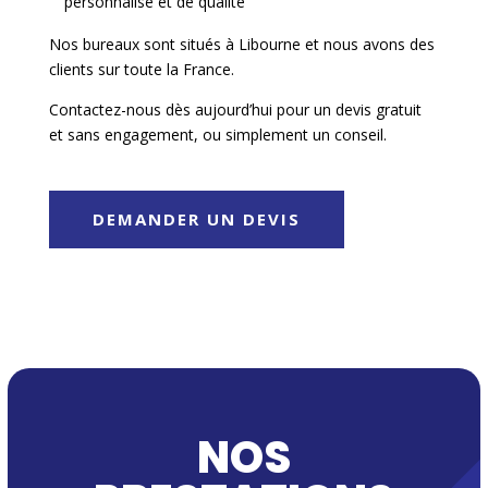
personnalisé et de qualité
o
m
Nos bureaux sont situés à Libourne et nous avons des
p
clients sur toute la France.
l
Contactez-nous dès aujourd’hui pour un devis gratuit
é
et sans engagement, ou simplement un conseil.
m
e
n
DEMANDER UN DEVIS
t
a
i
r
e
s
a
n
NOS
t