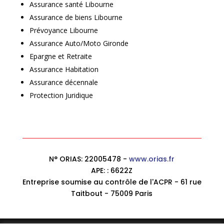
c
Assurance santé Libourne
e
Assurance de biens Libourne
p
Prévoyance Libourne
a
s
Assurance Auto/Moto Gironde
c
Epargne et Retraite
h
Assurance Habitation
e
Assurance décennale
r
Protection Juridique
P
r
é
v
o
y
N° ORIAS: 22005478 -
www.orias.fr
a
APE: : 6622Z
n
Entreprise soumise au contrôle de l'ACPR - 61 rue
c
Taitbout - 75009 Paris
e
D