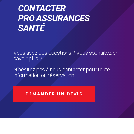
M
CONTACTER
u
PRO ASSURANCES
t
u
SANTÉ
e
l
l
e
Vous avez des questions ? Vous souhaitez en
s
savoir plus ?
a
N’hésitez pas à nous contacter pour toute
n
information ou réservation
t
é
C
DEMANDER UN DEVIS
o
m
p
l
é