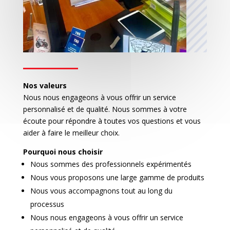
r
a
n
c
e
i
m
Nos valeurs
m
Nous nous engageons à vous offrir un service
personnalisé et de qualité. Nous sommes à votre
o
écoute pour répondre à toutes vos questions et vous
b
aider à faire le meilleur choix.
i
l
Pourquoi nous choisir
i
Nous sommes des professionnels expérimentés
è
Nous vous proposons une large gamme de produits
r
Nous vous accompagnons tout au long du
e
processus
Nous nous engageons à vous offrir un service
C