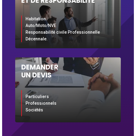
ET DE RESPONSABILITÉ
e
u
r
Habitation
Auto/Moto/NVE
Responsabilité civile Professionnelle
Décennale.
DEMANDER
UN DEVIS
Particuliers
Professionnels
Sociétés