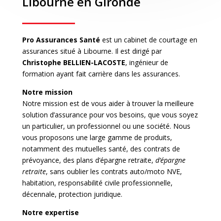
Libourne en Gironde
A
s
Pro Assurances Santé
est un cabinet de courtage en
s
assurances situé à Libourne. Il est dirigé par
Christophe BELLIEN-LACOSTE
, ingénieur de
u
formation ayant fait carrière dans les assurances.
r
a
Notre mission
n
Notre mission est de vous aider à trouver la meilleure
c
solution d’assurance pour vos besoins, que vous soyez
un particulier, un professionnel ou une société. Nous
e
vous proposons une large gamme de produits,
v
notamment des mutuelles santé, des contrats de
i
prévoyance, des plans d’épargne retraite,
d’épargne
e
retraite
, sans oublier les contrats auto/moto NVE,
habitation, responsabilité civile professionnelle,
A
décennale, protection juridique.
s
s
Notre expertise